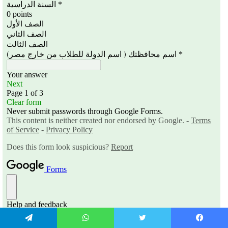
يسبوك
تويتر
واتساب
تيلقرام