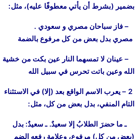
بضمير (بشرط أن يأتي معطوفًا عليه)، مثل:
– فاز سباحان مصري و سعودي .
مصري بدل بعض من كل مرفوع بالضمة
– عينان لا تمسهما النار عين بكت من خشية
الله وعين باتت تحرس في سبيل الله
2 – يعرب الاسم الواقع بعد (إلا) في الاستثناء
التام المنفي، بدل بعض من كل، مثل:
ـ ما حضرَ الطلابُ إلا سعيدٌ. ـ سعيدٌ: بدل
(بعض من كل) مرفوع، وعلامة رفعه الضم