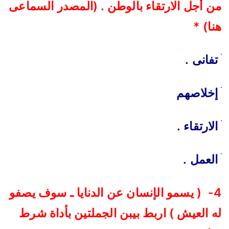
من أجل الارتقاء بالوطن . (المصدر السماعى
هنا) *
ׄ
تفانى .
ׄ
إخلاصهم
ׄ
الارتقاء .
ׄ
العمل .
4- ( يسمو الإنسان عن الدنايا ـ سوف يصفو
له العيش ) اربط بيبن الجملتين بأداة شرط