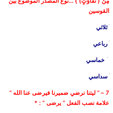
مِنْ ( تَفَاوُتٍ) } …نوع المصدر الموضوع بين
القوسين
ׄ
ثلاثي
ׄ
رباعي
ׄ
خماسي
ׄ
سداسي
7 – ” ليتنا نرضي ضميرنا فيرضى عنا الله ”
علامة نصب الفعل ” يرضى ” : *