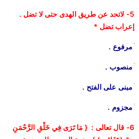
5- لاتحد عن طريق الهدى حتى لا تضل .
إعراب تضل *
مرفوع .
منصوب .
مبنى على الفتح .
مجزوم .
6- قال تعالى : { مَا تَرَى فِي خَلْقِ الرَّحْمَنِ