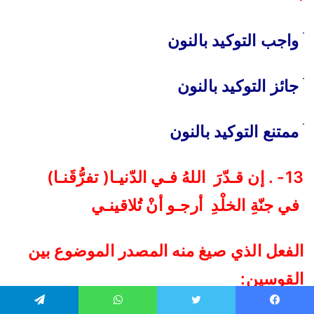
واجب التوكيد بالنون
جائز التوكيد بالنون
ممتنع التوكيد بالنون
13- . إن قـدّرَ اللهُ فـي الدّنيـا( تفرُّقَنـا)
في جنّةِ الخلْدِ أرجـو أنْ تُلاقينـي
الفعل الذي صيغ منه المصدر الموضوع بين
القوسين:
يسبوك
تويتر
واتساب
تيلقرام