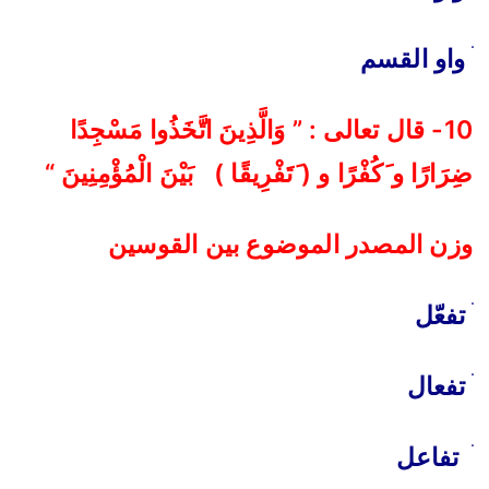
واو القسم
10- قال تعالى : ” وَالَّذِينَ اتَّخَذُوا مَسْجِدًا
ضِرَارًا و َكُفْرًا
و ( َتَفْرِيقًا ) بَيْنَ الْمُؤْمِنِينَ
“
وزن المصدر الموضوع بين القوسين
ׄ
تفعّل
ׄ
تفعال
ׄ
تفاعل