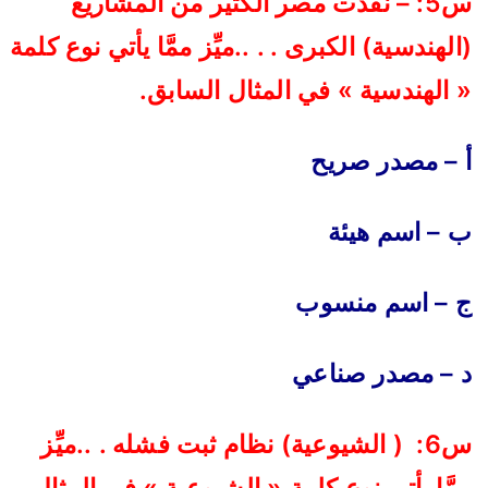
س5: – نفذت مصر الكثير من المشاريع
(الهندسية) الكبرى . . ..ميِّز ممَّا يأتي نوع كلمة
« الهندسية » في المثال السابق
.
أ – مصدر صريح
ب – اسم هيئة
ج – اسم منسوب
د – مصدر صناعي
س6: ( الشيوعية) نظام ثبت فشله . ..ميِّز