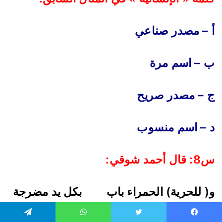
أ – مصدر صناعي
ب – اسم مرة
ج – مصدر صريح
د – اسم منسوب
س8: قال أحمد شوقي
:
و( للحرية) الحمراء باب
بكل يد مضرجة
يدق
يسبوك
تويتر
واتساب
تيلقرام