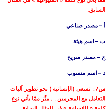
ممَّا يأتي نوع كلمة « الشيوعية » في المثال
السابق
.
أ – مصدر صناعي
ب – اسم هيئة
ج – مصدر صريح
د – اسم منسوب
س7: تسعى (الإنسانية ) نحو تطوير آليات
التعامل مع المجرمين . ..ميِّز ممَّا يأتي نوع
كلمة « الإنسانية » في المثال السابق
.