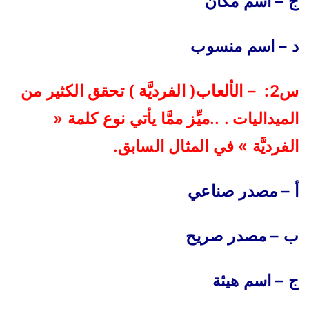
ج – اسم مكان
د – اسم منسوب
س2: – الألعاب( الفرديَّة ) تحقق الكثير من
الميداليات . ..ميِّز ممَّا يأتي نوع كلمة «
الفرديَّة » في المثال السابق
.
أ – مصدر صناعي
ب – مصدر صريح
ج – اسم هيئة