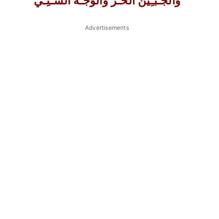
وَالجَـبـِيْنُ الحـُّرُ وَالوَجْـهُ السَّـنِـيْ
Advertisements