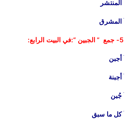
ׄ المنتشر
ׄ المشرق
5- جمع ” الجبين “:في البيت الرابع:
ׄ أجبن
ׄ أجبنة
ׄ جُبن
ׄ كل ما سبق