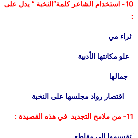
10- استخدام الشاعر كلمة”النخبة ” يدل على
:
ׄ ثراء مي
ׄ علو مكانتها الأدبية
ׄ جمالها
ׄ اقتصار رواد مجلسها على النخبة
11- من ملامح التجديد في هذه القصيدة :
ׄ تقسيمها إلى مقاطع