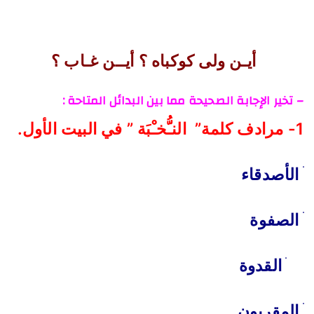
أيـن ولى كوكباه ؟ أيــن غـاب ؟
– تخير الإجابة الصحيحة مما بين البدائل المتاحة :
1- مرادف كلمة” النـُّخـْبَة ” في البيت الأول.
ׄ الأصدقاء
ׄ الصفوة
ׄ القدوة
ׄ المقربون