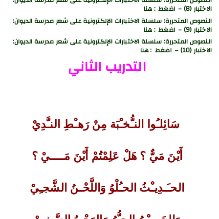
النصوص المتحررة: سلسلة الاختبارات الإلكترونية على شعر مدرسة الديوان:
الاختبار (8) – اضغط : هنا
النصوص المتحررة: سلسلة الاختبارات الإلكترونية على شعر مدرسة الديوان:
الاختبار (9) – اضغط : هنا
النصوص المتحررة: سلسلة الاختبارات الإلكترونية على شعر مدرسة الديوان:
الاختبار (10) – اضغط : هنا
التدريب الثاني
سَائِلـُوا النـُّخـْبَة مِنْ رَهـْطِ النـَّدِيْ
أَيْنَ مَيٌّ ؟ هَلْ عَلِمْتُمْ أَيْنَ مَــــيْ ؟
الحـَـدِيـْثُ الحـُلْوُ وَاللَّحْـنُ الشَّجـِيْ