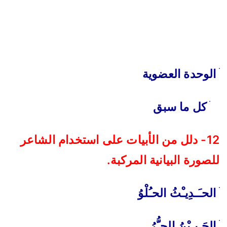
ׄ الوحدة العضوية
ׄ كل ما سبق
12- دلل من الأبيات على استخدام الشاعر
للصورة البيانية المركبة.
ׄ الحـَـدِيـْثُ الحـُلْوُ
ׄ الجَـبـِيْنُ الحـُّرُ