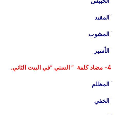
ׄ الحبيس
ׄ المقيد
ׄ المشوب
ׄ الأسير
4- مضاد كلمة ” السني “في البيت الثاني.
ׄ المظلم
ׄ الخفي