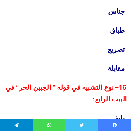
ׄ جناس
ׄ طباق
ׄ تصريع
ׄ مقابلة
16– نوع التشبيه في قوله ” الجبين الحر” في
البيت الرابع:
ׄ بليغ
يسبوك
تويتر
واتساب
تيلقرام