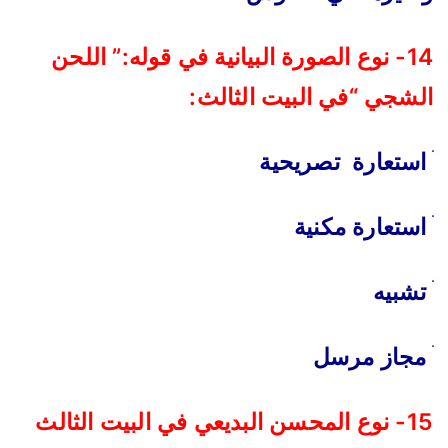
14- نوع الصورة البيانية في قوله:” اللحن
الشجي “في البيت الثالث:
ׄ استعارة تصريحية
ׄ استعارة مكنية
ׄ تشبيه
ׄ مجاز مرسل
15- نوع المحسن البديعي في البيت الثالث