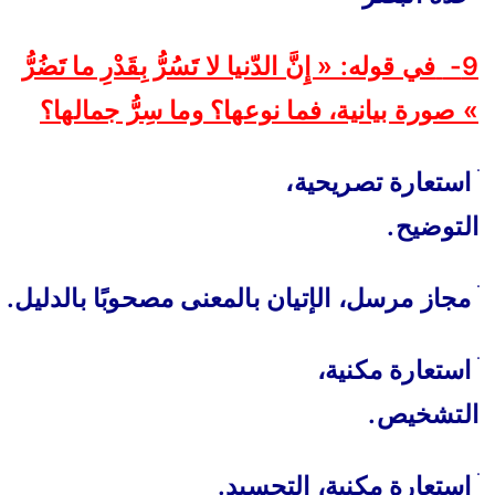
9-
في قوله: « إِنَّ الدّنيا لا تَسُرُّ بِقَدْرِ ما تَضُرُّ
» صورة بيانية، فما نوعها؟ وما سِرُّ جمالها؟
ׄ
استعارة تصريحية،
التوضيح
.
ׄ
مجاز مرسل، الإتيان بالمعنى مصحوبًا بالدليل
.
ׄ
استعارة مكنية،
التشخيص
.
ׄ
استعارة مكنية، التجسيد
.