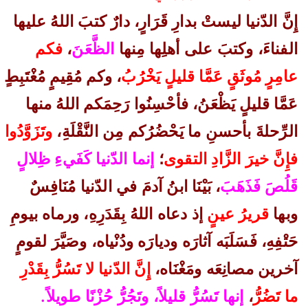
إِنَّ الدّنيا ليستْ بدارِ قَرَارٍ، دارٌ كتبَ اللهُ عليها
الفناءَ، وكتبَ على أهلِها مِنها
الظَّعَنَ
،
فكم
عامِرٍ مُوثَقٍ عَمَّا قليلٍ يَخْرُبُ
، وكم مُقِيمٍ مُغْتَبِطٍ
عَمَّا قليلٍ يَظْعَنُ، فأحْسِنُوا رَحِمَكم اللهُ منها
الرِّحلةَ بأحسنِ ما يَحْضُرُكم مِن النَّقْلَةِ،
وتَزَوَّدُوا
فإِنَّ خيرَ الزَّادِ التقوى
؛
إنما الدّنيا كَفَيءِ ظِلالٍ
قَلُصَ فَذَهَبَ
، بَيْنَا ابنُ آدمَ في الدّنيا مُنَافِسٌ
وبها
قريرُ عينٍ
إذ دعاه اللهُ بِقَدَرِهِ، ورماه بيومِ
حَتْفِهِ، فَسَلَبَه آثارَه وديارَه ودُنْياه، وصَيَّرَ لقومٍ
آخرين مصانِعَه ومَغْنَاه،
إِنَّ الدّنيا لا تَسُرُّ بِقَدْرِ
ما تَضُرُّ
،
إنها تَسُرُّ قليلاً، وتَجُرُّ حُزْنًا طويلاً.