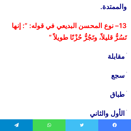
والممتدة.
13– نوع المحسن البديعي في قوله: “: إنها
تَسُرُّ قليلاً، وتَجُرُّ حُزْنًا طويلاً “
ׄ
مقابلة
ׄ
سجع
ׄ
طباق
ׄ
الأول والثاني
يسبوك
تويتر
واتساب
تيلقرام