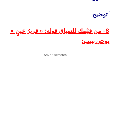
ׄ
توضيح.
8- من فهْمك للسياق قوله: « قريرُ عينٍ »
يوحي بببب:
Advertisements