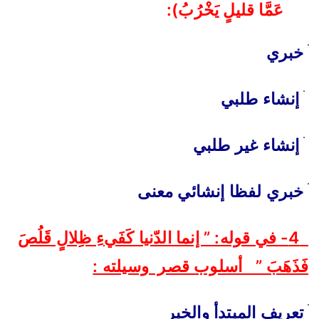
عَمَّا قليلٍ يَخْرُبُ):
ׄ
خبري
ׄ
إنشاء طلبي
ׄ
إنشاء غير طلبي
ׄ
خبري لفظا إنشائي معنى
4- في قوله: ” إنما الدّنيا كَفَيءِ ظِلالٍ قَلُصَ
فَذَهَبَ ” أسلوب قصر وسيلته :
ׄ
تعريف المبتدأ والخبر