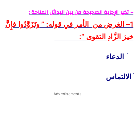
– تخير الإجابة الصحيحة من بين البدائل المتاحة :
1– الغرض من الأمر في قوله: ” وتَزَوَّدُوا فإِنَّ
خيرَ الزَّادِ التقوى “:
ׄ
الدعاء
ׄ
الالتماس
Advertisements