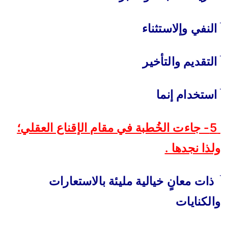
ׄ
النفي وإلاستثناء
ׄ
التقديم والتأخير
ׄ
استخدام إنما
5- جاءت الخُطبة في مقام الإقناع العقلي؛
ولذا نجدها .
ׄ
ذات معانٍ خيالية مليئة بالاستعارات
والكنايات