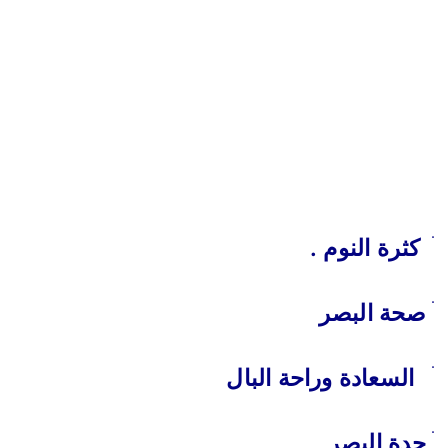
ׄ
كثرة النوم .
ׄ
صحة البصر
ׄ
السعادة وراحة البال
حدة البصر