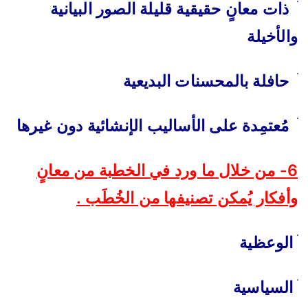
ׄ
ذات معانٍ حقيقية قليلة الصور البيانية
والأخيلة
ׄ
حافلة بالمحسنات البديعية
ׄ
مُعتمِدة على الأساليب الإنشائية دون غيرها
6- من خلال ما ورد في الخطبة من معانٍ
وأفكار يُمكن تصنيفها من الخُطَب
.
ׄ
الوعظية
ׄ
السياسية