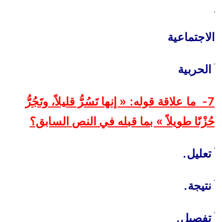
الاجتماعية
ׄ
الحربية
7-
ما علاقة قوله: « إنها تَسُرُّ قليلاً، وتَجُرُّ
حُزْنًا طويلاً » بما قبله في النص السابق؟
ׄ
تعليل
.
ׄ
نتيجة
.
ׄ
تفصيل
.