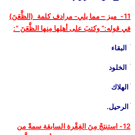
11- ميز – مما يلي- مرادف كلمة (الظَّعَنَ)
في قوله:” وكتبَ على أهلِها مِنها الظَّعَنَ “:
ׄ
البقاء
ׄ
الخلود
ׄ
الهلاك
ׄ
الرحيل.
12- استنتِجْ مِنَ الفِقْرة السابقة سمةً من