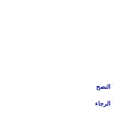
ׄ
النصح
ׄ
الرجاء