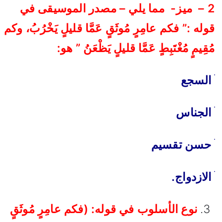
2 – ميز- مما يلي – مصدر الموسيقى في
قوله :”
فكم عامِرٍ مُوثَقٍ عَمَّا قليلٍ يَخْرُبُ، وكم
مُقِيمٍ مُغْتَبِطٍ عَمَّا قليلٍ يَظْعَنُ ” هو:
ׄ
السجع
ׄ
الجناس
ׄ
حسن تقسيم
ׄ
الازدواج.
نوع الأسلوب في قوله: (فكم عامِرٍ مُوثَقٍ