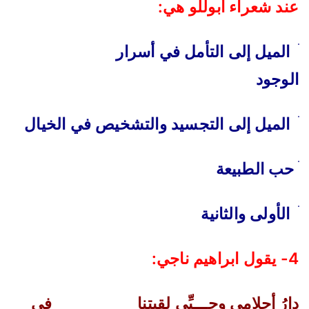
عند شعراء أبوللو هي
:
ׄ
الميل إلى التأمل في أسرار
الوجود
ׄ
الميل إلى التجسيد والتشخيص في الخيال
ׄ
حب الطبيعة
ׄ
الأولى والثانية
4-
يقول ابراهيم ناجي
:
دارُ أحلامي وحـــبِّي لقيتنا
في