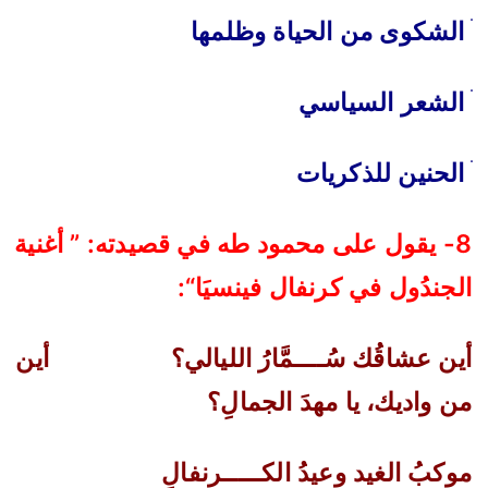
ׄ
الشكوى من الحياة وظلمها
‌
ׄ
الشعر السياسي
ׄ
الحنين للذكريات
8-
يقول على محمود طه في قصيدته: ” أغنية
الجندُول في كرنفال فينسيَا
“:
أين عشاقُك سُــــمَّارُ الليالي؟
أين
من واديك، يا مهدَ الجمالِ؟
موكبُ الغيد وعيدُ الكـــــرنفالِ