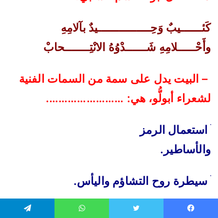
كَئــــــيبٌ وَحِـــــــــــــــيدٌ بآلامِهِ
وأَحْـــــلامِهِ شَــــــدْوُهُ الانْتِـــــــحابْ
–
البيت يدل على سمة من السمات الفنية
لشعراء أبولُّو، هي
: …………………….
ׄ
استعمال الرمز
والأساطير
.
ׄ
سيطرة روح التشاؤم واليأس
.
ׄ
الامتزاج
يسبوك
تويتر
واتساب
تيلقرام