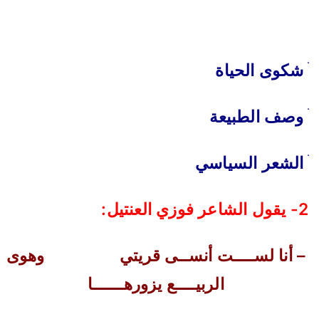
ׄ
شكوى الحياة
‌
ׄ
وصف الطبيعة
ׄ
الشعر السياسي
2-
يقول الشاعر فوزي العنتيل
:
–
أنا لســــت أنســى قريتي
وهوى
الربيــــع يزورهــــــا