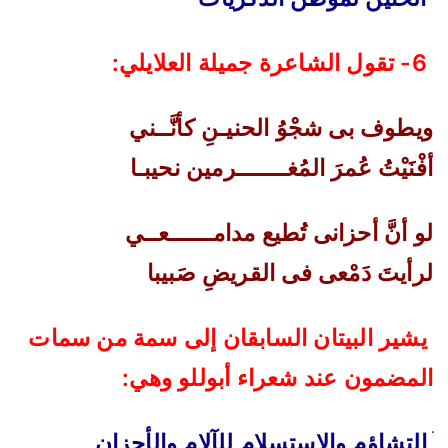
6-
تقول الشاعرة جميلة العلايلي
:
ويطوف بى شجْوُ الحنيـنِ كأنَّــني
أفْنَيْتُ عُمرَ المُغـــــــرمين نحيبـا
لو أنَّ أحزانى تُطيع مدامــــــعــي
لرأيتَ دَمْعى فى القريضِ صَبيبا
يشير البيتان السابقان إلى سمة من سمات
المضمون عند شعراء أبوللو وهي
:
‌ׄ
التشاؤم والاستسلام للآلام والأحزان