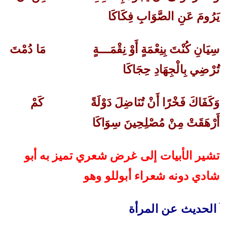
يَرُومَ عَنِ الصَّوَابِ فِكَاكَا
سِيَانِ كُنْتَ بِنِعْمَةٍ أَوْ نِقْمَـــةٍ
مَا دُمْتَ
تُرْضِي بِالْجِهَادِ حِجَاكَا
وَكَفَاكَ فَخْرًا أَنْ تُنَاضِلَ دَوْلَةً
كَمْ
أَرْهَقَتْ مِنْ مُصْلِحِينَ سِوَاكَا
تشير الأبيات إلى غرض شعري تميز به أبو
شادي دونه شعراء أبوللو وهو
‌ׄ
الحديث عن المرأة