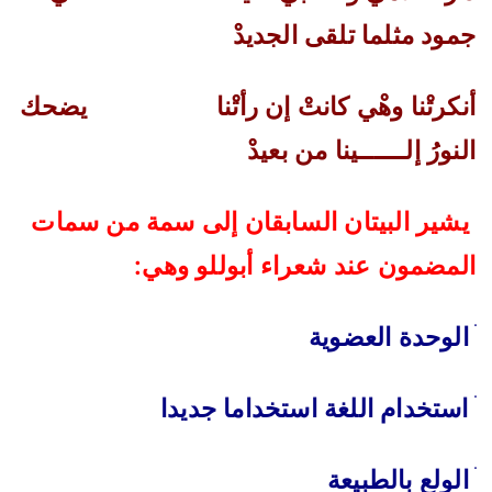
جمود مثلما تلقى الجديدْ
أنكرتْنا وهْي كانتْ إن رأتْنا
يضحك
النورُ إلــــــينا من بعيدْ
يشير البيتان السابقان إلى سمة من سمات
المضمون عند شعراء أبوللو وهي
:
‌ׄ
الوحدة العضوية
ׄ
استخدام اللغة استخداما جديدا
‌ׄ
الولع بالطبيعة