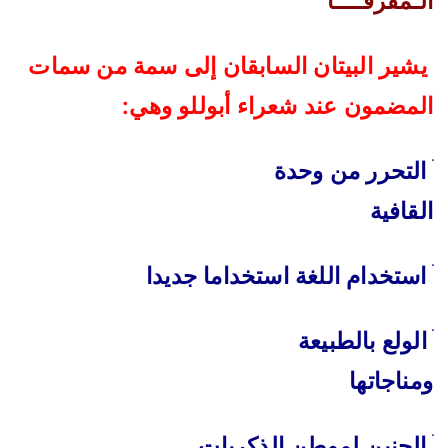
الـمفرقــــا
يشير البيتان السابقان إلى سمة من سمات
المضمون عند شعراء أبوللو وهي
:
ׄ
التحرر من وحدة
القافية
ׄ
استخدام اللغة استخداما جديدا
‌ׄ
الولع بالطبيعة
ومناجاتها
ׄ
الحنين لموطن الذكريات