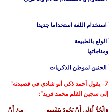
ׄ
استخدام اللغة استخداما جديدا
‌ׄ
الولع بالطبيعة
ومناجاتها
ׄ
الحنين لموطن الذكريات
7-
يقول أحمد ذكي أبو شادي في قصيدته”
إلى سجين القلم محمد فريد
“:
وَالْحُرُّ أَوْلَى أَنْ يَجُودَ بِنَفْسِهِ
مِنْ أَنْ