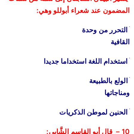
المضمون عند شعراء أبوللو وهي
:
ׄ
التحرر من وحدة
القافية
ׄ
استخدام اللغة استخداما جديدا
‌ׄ
الولع بالطبيعة
ومناجاتها
ׄ
الحنين لموطن الذكريات
10 –
قال أبو القاسم الشَّابي
: