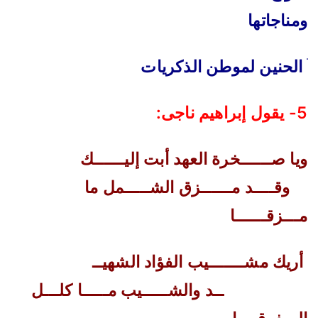
ومناجاتها
ׄ
الحنين لموطن الذكريات
5- يقول إبراهيم ناجى
:
ويا صــــــخرة العهد أبت إليــــــك
وقــــد مــــــزق الشـــــمل ما
مـــزقــــــا
أريك مشـــــــيب الفؤاد الشهيــ
ــد والشـــــيب مـــــا كلـــل