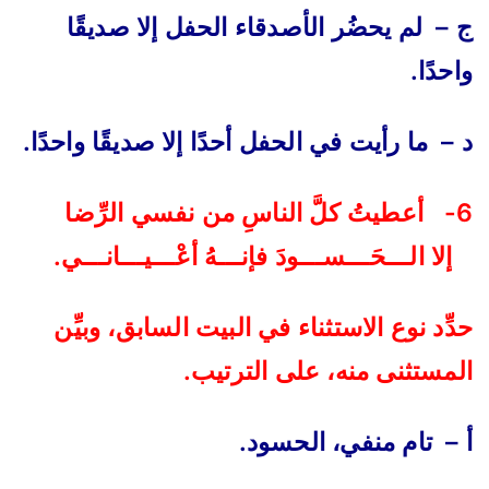
ج – لم يحضُر الأصدقاء الحفل إلا صديقًا
واحدًا.
د – ما رأيت في الحفل أحدًا إلا صديقًا واحدًا.
6- أعطيتُ كلَّ الناسِ من نفسي الرِّضا
إلا الـــحَـــســـودَ فإنـــهُ أعْـــيـــانـــي.
حدِّد نوع الاستثناء في البيت السابق، وبيِّن
المستثنى منه، على الترتيب.
أ – تام منفي، الحسود.