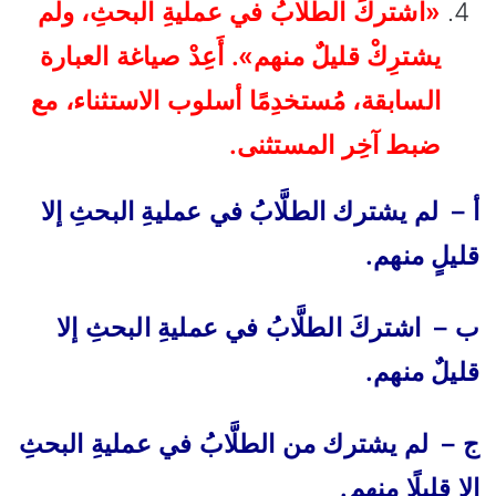
«اشتركَ الطلَّابُ في عمليةِ البحثِ، ولم
يشترِكْ قليلٌ منهم». أَعِدْ صياغة العبارة
السابقة، مُستخدِمًا أسلوب الاستثناء، مع
ضبط آخِر المستثنى.
أ – لم يشترك الطلَّابُ في عمليةِ البحثِ إلا
قليلٍ منهم.
ب – اشتركَ الطلَّابُ في عمليةِ البحثِ إلا
قليلٌ منهم.
ج – لم يشترك من الطلَّابُ في عمليةِ البحثِ
إلا قليلًا منهم.