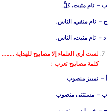
ب – تام مثبت، كلَّ.
ج – تام منفي، الناس.
د – تام مثبت، الناس.
لست أرى العلماء إلا مصابيح للهداية ……..
كلمة مصابيح تعرب :
أ – تمييز منصوب
ب – مستثنى منصوب
ج – خبر ليس منصوب