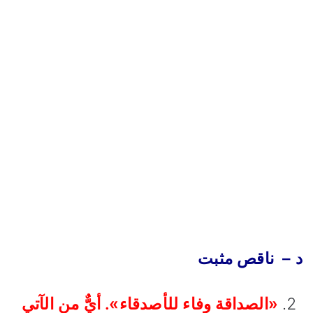
د – ناقص مثبت
«الصداقة وفاء للأصدقاء». أيٌّ من الآتي