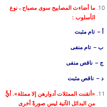
ما أضاءت المصابيح سوى مصباح ، نوع
الأسلوب :
أ – تام مثبت
ب – تام منفى
ج – ناقص منفى
د – ناقص مثبت
«أتقنت الممثلات أدوارهن إلا ممثلة». أيٌّ
من البدائل الآتية ليس صورةً أخرى