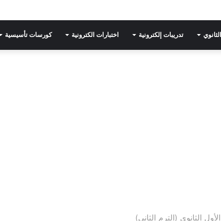
لثانوي
تدريبات إلكترونية
اختبارات الكترونية
كورسات تأسيسية
ول الثانوي (الترم الثاني)