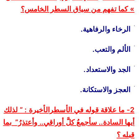
» كما تفهم من سياق السطر الخامس؟
ׄ
الرخاء والرفاهية.
ׄ
الألم والتعب.
ׄ
الجد والاستعداد.
ׄ
العجز والاستكانة.
2- ما علاقة قوله في الأسطرالأخيرة : ” لذلك
أيها السادة
..
سأجمعُ كلَّ أوراقي.. وأعتذرُ” بما
قبله ؟