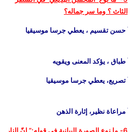
الثاث ؟ وما سر جماله؟
ׄ
حسن تقسيم ، يعطي جرسا موسيقيا
ׄ
طباق ، يؤكد المعنى ويقويه
ׄ
تصريع، يعطي جرسا موسيقيا
ׄ
مراعاة نظير، إثارة الذهن
6- ما نوع الصورة البيانية في قوله:” إنّ النار