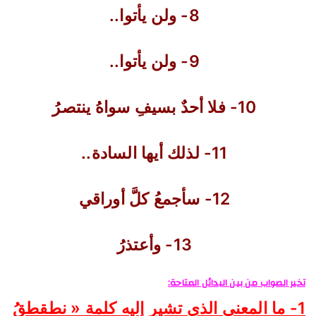
8- ولن يأتوا..
9- ولن يأتوا..
10- فلا أحدٌ بسيفِ سواهُ ينتصرُ
11- لذلك أيها السادة..
12- سأجمعُ كلَّ أوراقي
13- وأعتذرُ
تخير الصواب من بين البدائل المتاحة:
1- ما المعنى الذي تشير إليه كلمة « نطقطقُ