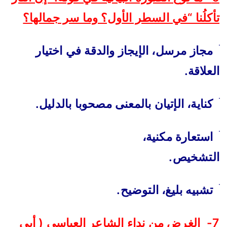
تأكلُنا “في السطر الأول؟ وما سر جمالها؟
ׄ
مجاز مرسل، الإيجاز والدقة في اختيار
العلاقة.
ׄ
كناية، الإتيان بالمعنى مصحوبا بالدليل.
ׄ
استعارة مكنية،
التشخيص.
ׄ
تشبيه بليغ، التوضيح.
7- الغرض من نداء الشاعر العباسي ( أبي