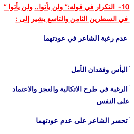
10- التكرار في قوله:” ولن يأتوا..
ولن يأتوا ”
في السطرين الثامن والتاسع يشير إلى :
ׄ
عدم رغبة الشاعر في عودتهما
ׄ
اليأس وفقدان الأمل
ׄ
الرغبة في طرح الاتكالية والعجز والاعتماد
على النفس
ׄ
تحسر الشاعر على عدم عودتهما