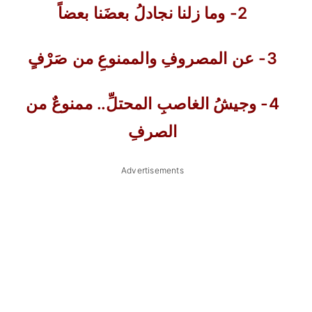
2- وما زلنا نجادلُ بعضَنا بعضاً
3- عن المصروفِ والممنوعِ من صَرْفٍ
4- وجيشُ الغاصبِ المحتلِّ.. ممنوعٌ من
الصرفِ
Advertisements