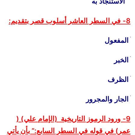
ׄ
الاستنجاد به
8- في السطر العاشر أسلوب قصر بتقديم:
ׄ
المفعول
ׄ
الخبر
ׄ
الظرف
ׄ
الجار والمجرور
9- ورود الرموز التاريخية (الإمام علي) (
عمر) في قوله في السطر السابع:” بأن يأتي