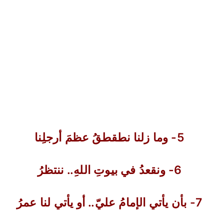
5- وما زلنا نطقطقُ عظمَ أرجلِنا
6- ونقعدُ في بيوتِ اللهِ.. ننتظرُ
7- بأن يأتي الإمامُ عليّ.. أو يأتي لنا عمرُ