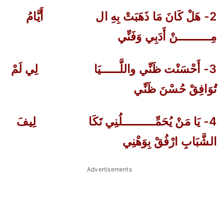
2- هَلْ كَانَ مَا ذَهَبَتْ بِهِ ال
أَيَّامُ
مِـــــــــنْ أَدَبِي وَفَنِّي
3- أَحْسَنْت ظَنِّي واللَّـــــيَا
لِي لَمْ
تُوَافِقْ حُسْنَ ظَنِّي
4- يَا مَنْ يُحَمِّـــــــــلُنِي تَكَا
لِيفَ
الشَّبَابِ ارْفُقْ بِوَهْنِي
Advertisements