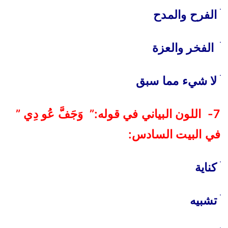
ׄ الفرح والمدح
ׄ الفخر والعزة
ׄ لا شيء مما سبق
7- اللون البياني في قوله:” وَجَفَّ عُو دِي ”
في البيت السادس:
ׄ كناية
ׄ تشبيه