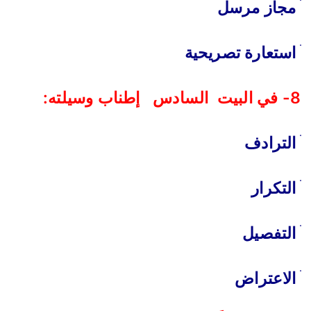
ׄ مجاز مرسل
ׄ استعارة تصريحية
8- في البيت السادس إطناب وسيلته:
ׄ الترادف
ׄ التكرار
ׄ التفصيل
ׄ الاعتراض