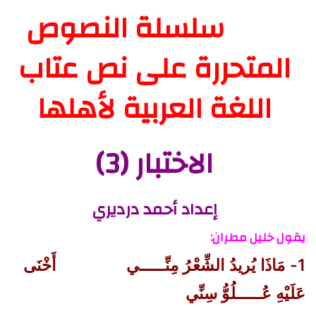
سلسلة النصوص
المتحررة على نص عتاب
اللغة العربية لأهلها
الاختبار (3)
إعداد أحمد درديري
يقول خليل مطران:
1- مَاذَا يُريدُ الشِّعْرُ مِنِّـــــي
أَخْنَى
عَلَيْهِ عُـــــلُوُّ سِنِّي