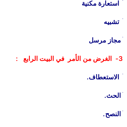
ׄ استعارة مكنية
ׄ تشبيه
ׄ مجاز مرسل
3- الغرض من الأمر في البيت الرابع :
ׄ الاستعطاف.
ׄ الحث.
ׄ النصح.