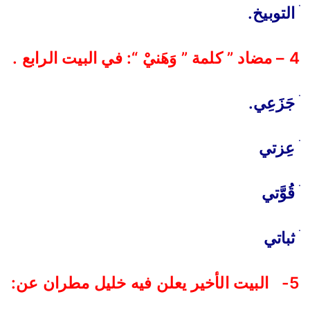
ׄ التوبيخ.
4 – مضاد ” كلمة ” وَهَنيْ “: في البيت الرابع .
ׄ جَزَعِي.
ׄ عِزتي
ׄ قُوَّتي
ׄ ثباتي
5- البيت الأخير يعلن فيه خليل مطران عن: