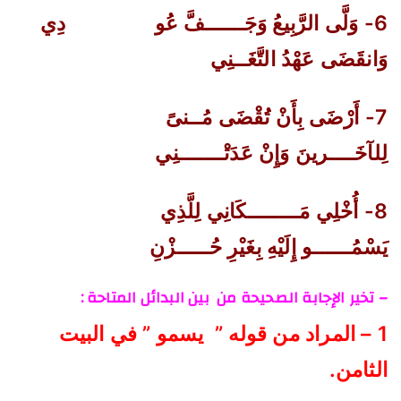
6- وَلَّى الرَّبِيعُ وَجَــــــفَّ عُو
دِي
وَانقَضَى عَهْدُ التَّغَــنِي
7- أَرْضَى بِأَنْ تُقْضَى مُــنىً
لِلآخَــــرينَ وَإِنْ عَدَتْـــــــنِي
8- أُخْلِي مَــــــــكَانِي لِلَّذِي
يَسْمُــــــو إِلَيْهِ بِغَيْرِ حُـــــزْنِ
– تخير الإجابة الصحيحة من بين البدائل المتاحة :
1 – المراد من قوله ” يسمو ” في البيت
الثامن.