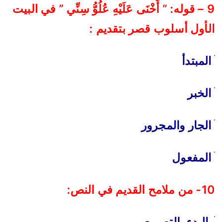
9 – قوله: ” أَخْنَى عَلَيْهِ عُلُوُّ سِنِّي ” في البيت
الأول أسلوب قصر بتقديم :
ׄ المبتدأ
ׄ الخبر
ׄ الجار والمجرور
ׄ المفعول
10- من ملامح القديم في النص:
ׄ البدء بالتصريع