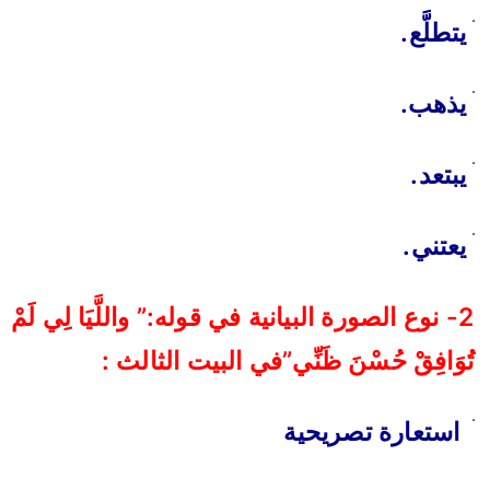
ׄ يتطلَّع.
ׄ يذهب.
ׄ يبتعد.
ׄ يعتني.
2- نوع الصورة البيانية في قوله:” واللَّيَا لِي لَمْ
تُوَافِقْ حُسْنَ ظَنِّي”في البيت الثالث :
ׄ استعارة تصريحية