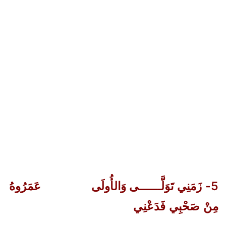
5- زَمَنِي تَوَلَّــــــى وَالأُولَى
عَمَرُوهُ
مِنْ صَحْبِي فَدَعْنِي