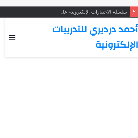
سلسلة الاختبارات الإلكترونية على النثر الإسلامي: الاختبار (5)
أحمد درديري للتدريبات
القائ
الإلكترونية