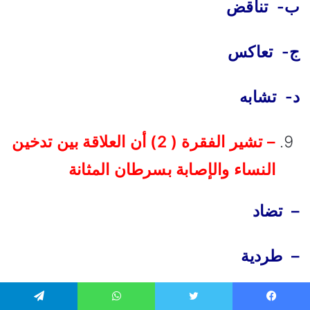
ب- تناقض
ج- تعاكس
د- تشابه
– تشير الفقرة ( 2) أن العلاقة بين تدخين
النساء والإصابة بسرطان المثانة
– تضاد
– طردية
– عكسية
يسبوك
تويتر
واتساب
تيلقرام