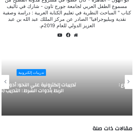
مسموع الطفل العربي لجامعة جورج تاون - شارك في تأليف
كتاب " المباحث النظرية في تعليم الكتابة العربية : دراسة وصفية
نقدية وببليوجرافيا" الصادر عن مركز المللك عبد الله بن عبد
العزيز الدولي للعام 2019م.
يوتيوب
موقع
فيسبوك
الويب
تدريبات إلكترونية
تدريبات إلكترونية على النحو: أدوات الشرط :
الربط بأدوات الشرط : التدريب (5)
مقالات ذات صلة