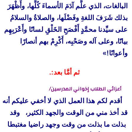
البالغات، الذي علَّم آدَمَ الأسماءَ كُلَّها، وأَظْهَرَ
بذلك شَرَفَ اللغةِ وفَضْلَها، والصلاةُ والسلامُ
على سيِّدنا محمَّدٍ أَفْصَحِ الخَلْقِ لسانًا وأَعْرَبِهِم
بيانًا، وعلى آله وصَحْبِه، أَكْرِمْ بهم أنصارًا
وأعوانًا!»
ثم أمَّا بعد:.
أعزائي الطلاب إخواني المدرسين/
أقدم لكم هذا العمل الذي لا أخفي عليكم أنه
قد أخذ مني من الوقت والجهد الكثير، وقد
بذلت ما بذلت من وقت وجهد راضيا مغتبطا