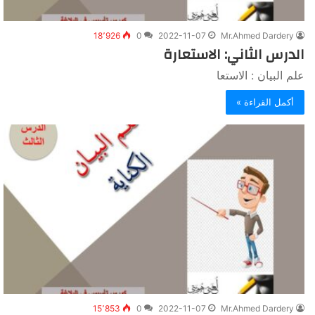
18٬926
0
2022-11-07
Mr.Ahmed Dardery
الدرس الثاني: الاستعارة
علم البيان : الاستعا
أكمل القراءة »
15٬853
0
2022-11-07
Mr.Ahmed Dardery