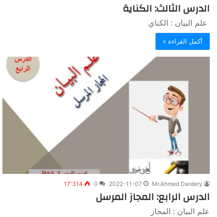
الدرس الثالث: الكناية
علم البيان : الكناي
أكمل القراءة »
17٬314
0
2022-11-07
Mr.Ahmed Dardery
الدرس الرابع: المجاز المرسل
علم البيان : المجاز