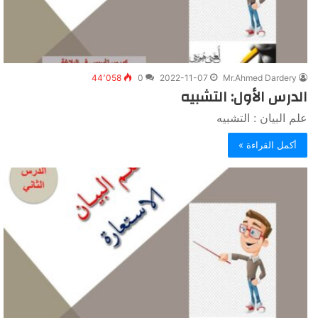
44٬058
0
2022-11-07
Mr.Ahmed Dardery
الدرس الأول: التشبيه
علم البيان : التشبيه
أكمل القراءة »