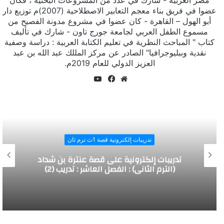
عضوا في فريق بناء معجم التعابير الاصطلاحية (2007)م توزيع دار
أبو الهول – القاهرة - كان عضوا في مشروع مدونة الفصيح من
مسموع الطفل العربي لجامعة جورج تاون - شارك في تأليف
كتاب " المباحث النظرية في تعليم الكتابة العربية : دراسة وصفية
نقدية وببليوجرافيا" الصادر عن مركز المللك عبد الله بن عبد
العزيز الدولي للعام 2019م.
يوتيوب
موقع
فيسبوك
الويب
تدريبات إلكترونية قصة 1ث ترم ثان
تدريبات إلكترونية على قصة عنترة بن شداد
(الترم الثاني) : الفصل العاشر : تدريب (2)