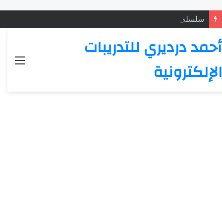
سلسلة الاختبارات الإلكترونية على الشعر الأموي: الاختبار (5)
أحمد درديري للتدريبات
القائ
الإلكترونية