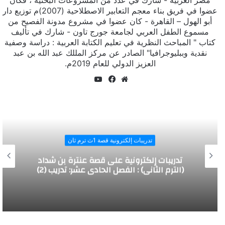
عضوا في فريق بناء معجم التعابير الاصطلاحية (2007)م توزيع دار
أبو الهول – القاهرة - كان عضوا في مشروع مدونة الفصيح من
مسموع الطفل العربي لجامعة جورج تاون - شارك في تأليف
كتاب " المباحث النظرية في تعليم الكتابة العربية : دراسة وصفية
نقدية وببليوجرافيا" الصادر عن مركز المللك عبد الله بن عبد
العزيز الدولي للعام 2019م.
يوتيوب
موقع
فيسبوك
الويب
تدريبات إلكترونية قصة 1ث ترم ثان
تدريبات إلكترونية على قصة عنترة بن شداد
(الترم الثاني) : الفصل العاشر : تدريب (2)