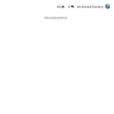
49
0
Mr.Ahmed Dardery
Advertisements