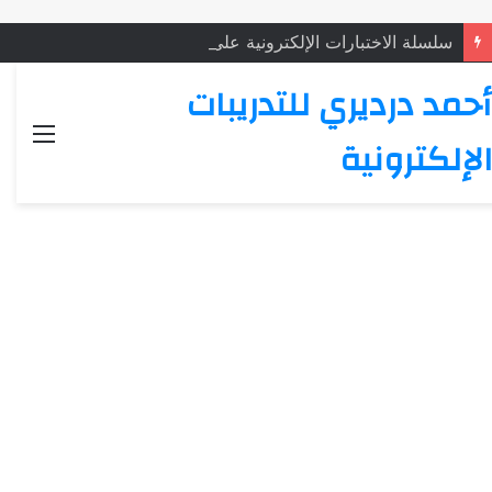
سلسلة الاختبارات الإلكترونية على النثر الأموي: الاختبار (4)
أحمد درديري للتدريبات
القائ
الإلكترونية